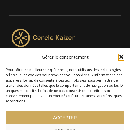
Gérer le consentement
4957, rue Lionel-Groulx, bureau 819, Saint-Augustin-de-
Desmaures QC G3A 0M7
Pour offrir les meilleures expériences, nous utilisons des technologies
telles que les cookies pour stocker et/ou accéder aux informations des
appareils. Le fait de consentir à ces technologies nous permettra de
traiter des données telles que le comportement de navigation ou les ID
uniques sur ce site. Le fait de ne pas consentir ou de retirer son
consentement peut avoir un effet négatif sur certaines caractéristiques
et fonctions.
ACCEPTER