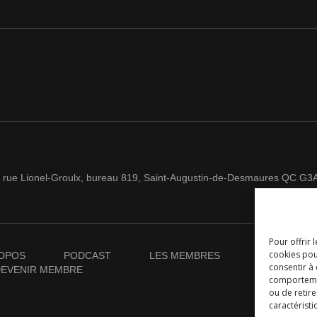
 rue Lionel-Groulx, bureau 819, Saint-Augustin-de-Desmaures QC G3
Pour offrir 
cookies pou
OPOS
PODCAST
LES MEMBRES
NOUVELLES
consentir à
EVENIR MEMBRE
comportement
ou de retire
caractéristi