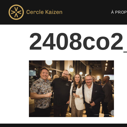
À PRO
2408co