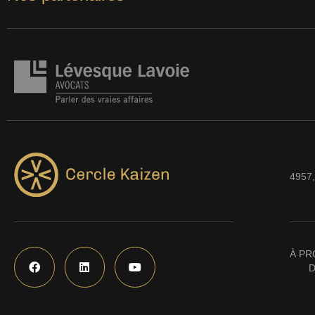
4957,
À PR
D