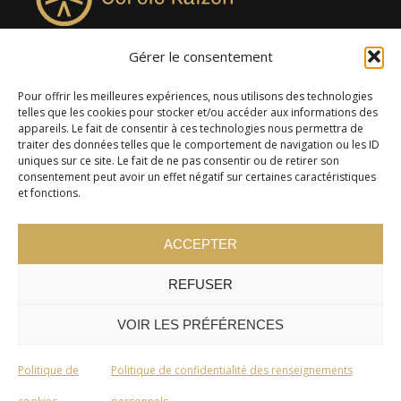
Gérer le consentement
4957, rue Lionel-Groulx, bureau 819, Saint-Augustin-de-
Desmaures QC G3A 0M7
Pour offrir les meilleures expériences, nous utilisons des technologies
telles que les cookies pour stocker et/ou accéder aux informations des
appareils. Le fait de consentir à ces technologies nous permettra de
traiter des données telles que le comportement de navigation ou les ID
uniques sur ce site. Le fait de ne pas consentir ou de retirer son
consentement peut avoir un effet négatif sur certaines caractéristiques
et fonctions.
ACCEPTER
REFUSER
© 2024 Cercle Kaizen. Tous droits réservés -
Politique de
confidentialité
VOIR LES PRÉFÉRENCES
Politique de
Politique de confidentialité des renseignements