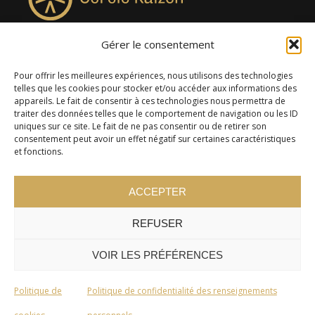
Gérer le consentement
4957, rue Lionel-Groulx, bureau 819, Saint-Augustin-de-
Desmaures QC G3A 0M7
Pour offrir les meilleures expériences, nous utilisons des technologies
telles que les cookies pour stocker et/ou accéder aux informations des
appareils. Le fait de consentir à ces technologies nous permettra de
traiter des données telles que le comportement de navigation ou les ID
uniques sur ce site. Le fait de ne pas consentir ou de retirer son
consentement peut avoir un effet négatif sur certaines caractéristiques
et fonctions.
ACCEPTER
REFUSER
© 2024 Cercle Kaizen. Tous droits réservés -
Politique de
confidentialité
VOIR LES PRÉFÉRENCES
Politique de
Politique de confidentialité des renseignements