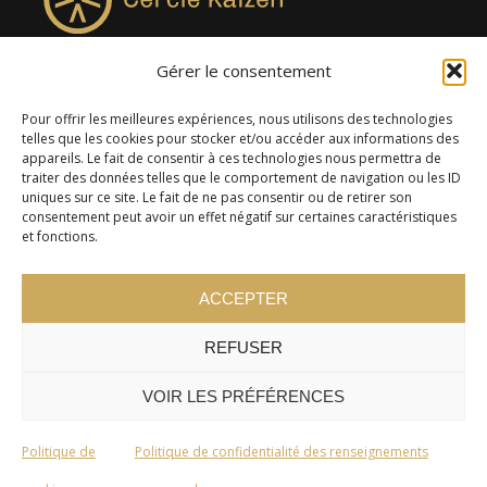
Gérer le consentement
4957, rue Lionel-Groulx, bureau 819, Saint-Augustin-de-
Desmaures QC G3A 0M7
Pour offrir les meilleures expériences, nous utilisons des technologies
telles que les cookies pour stocker et/ou accéder aux informations des
appareils. Le fait de consentir à ces technologies nous permettra de
traiter des données telles que le comportement de navigation ou les ID
uniques sur ce site. Le fait de ne pas consentir ou de retirer son
consentement peut avoir un effet négatif sur certaines caractéristiques
et fonctions.
ACCEPTER
REFUSER
© 2024 Cercle Kaizen. Tous droits réservés -
Politique de
confidentialité
VOIR LES PRÉFÉRENCES
Politique de
Politique de confidentialité des renseignements