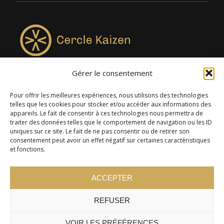
Gérer le consentement
4957, rue Lionel-Groulx, bureau 819, Saint-Augustin-de-
Desmaures QC G3A 0M7
Pour offrir les meilleures expériences, nous utilisons des technologies
telles que les cookies pour stocker et/ou accéder aux informations des
appareils. Le fait de consentir à ces technologies nous permettra de
traiter des données telles que le comportement de navigation ou les ID
uniques sur ce site. Le fait de ne pas consentir ou de retirer son
consentement peut avoir un effet négatif sur certaines caractéristiques
et fonctions.
ACCEPTER
REFUSER
© 2024 Cercle Kaizen. Tous droits réservés -
Politique de
confidentialité
VOIR LES PRÉFÉRENCES