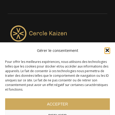
Gérer le consentement
4957, rue Lionel-Groulx, bureau 819, Saint-Augustin-de-
Desmaures QC G3A 0M7
Pour offrir les meilleures expériences, nous utilisons des technologies
telles que les cookies pour stocker et/ou accéder aux informations des
appareils. Le fait de consentir à ces technologies nous permettra de
traiter des données telles que le comportement de navigation ou les ID
uniques sur ce site. Le fait de ne pas consentir ou de retirer son
consentement peut avoir un effet négatif sur certaines caractéristiques
et fonctions.
ACCEPTER