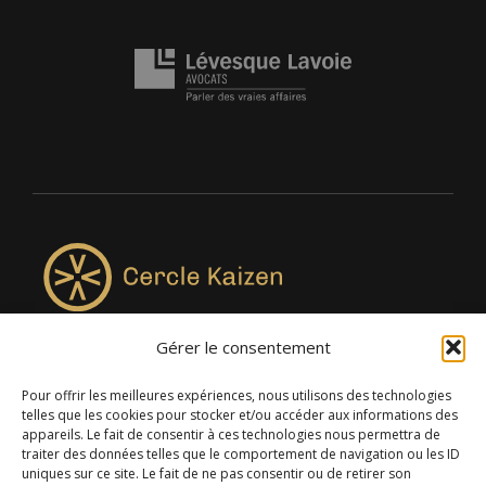
Gérer le consentement
4957, rue Lionel-Groulx, bureau 819, Saint-Augustin-de-
Desmaures QC G3A 0M7
Pour offrir les meilleures expériences, nous utilisons des technologies
telles que les cookies pour stocker et/ou accéder aux informations des
appareils. Le fait de consentir à ces technologies nous permettra de
traiter des données telles que le comportement de navigation ou les ID
uniques sur ce site. Le fait de ne pas consentir ou de retirer son