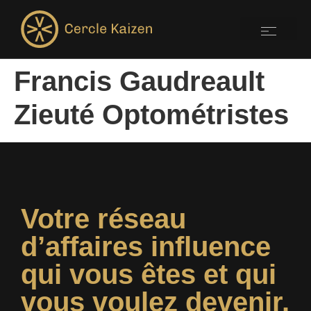
Francis Gaudreault
Zieuté Optométristes
Votre réseau
d’affaires influence
qui vous êtes et qui
vous voulez devenir.