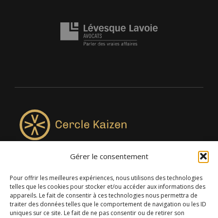
Gérer le consentement
4957, rue Lionel-Groulx, bureau 819, Saint-Augustin-de-
Desmaures QC G3A 0M7
Pour offrir les meilleures expériences, nous utilisons des technologies
telles que les cookies pour stocker et/ou accéder aux informations des
appareils. Le fait de consentir à ces technologies nous permettra de
traiter des données telles que le comportement de navigation ou les ID
uniques sur ce site. Le fait de ne pas consentir ou de retirer son