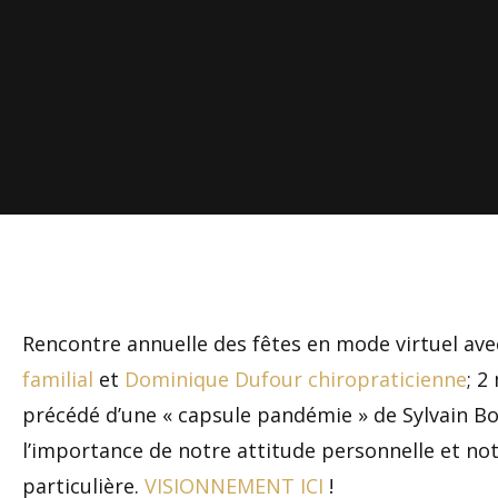
Rencontre annuelle des fêtes en mode virtuel ave
familial
et
Dominique Dufour chiropraticienne
; 2
précédé d’une « capsule pandémie » de Sylvain B
l’importance de notre attitude personnelle et not
particulière.
VISIONNEMENT ICI
!