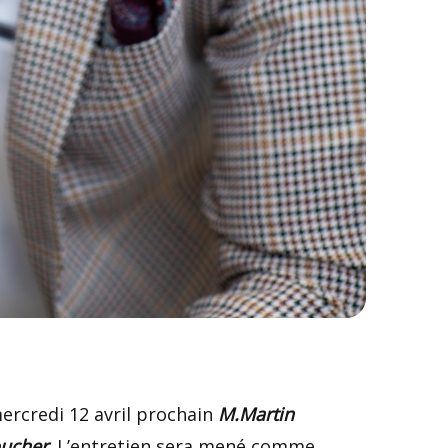
mercredi 12 avril prochain
M.Martin
oucher
. L’entretien sera mené comme