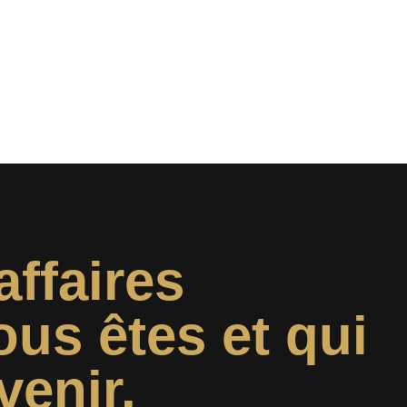
affaires
ous êtes et qui
venir.