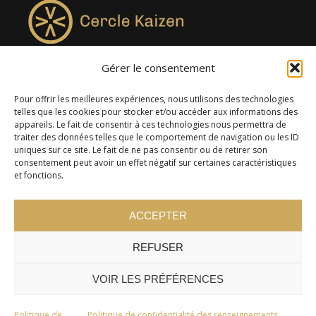
Gérer le consentement
4957, rue Lionel-Groulx, bureau 819, Saint-Augustin-de-
Desmaures QC G3A 0M7
Pour offrir les meilleures expériences, nous utilisons des technologies
telles que les cookies pour stocker et/ou accéder aux informations des
appareils. Le fait de consentir à ces technologies nous permettra de
traiter des données telles que le comportement de navigation ou les ID
uniques sur ce site. Le fait de ne pas consentir ou de retirer son
consentement peut avoir un effet négatif sur certaines caractéristiques
et fonctions.
ACCEPTER
REFUSER
© 2024 Cercle Kaizen. Tous droits réservés -
Politique de
confidentialité
VOIR LES PRÉFÉRENCES
Politique de
Politique de confidentialité des renseignements