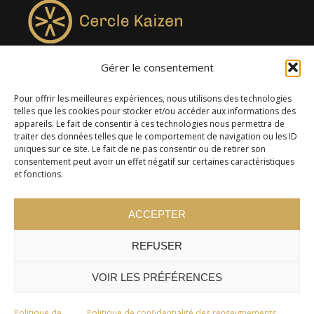
Gérer le consentement
4957, rue Lionel-Groulx, bureau 819, Saint-Augustin-de-
Desmaures QC G3A 0M7
Pour offrir les meilleures expériences, nous utilisons des technologies
telles que les cookies pour stocker et/ou accéder aux informations des
appareils. Le fait de consentir à ces technologies nous permettra de
traiter des données telles que le comportement de navigation ou les ID
uniques sur ce site. Le fait de ne pas consentir ou de retirer son
consentement peut avoir un effet négatif sur certaines caractéristiques
et fonctions.
ACCEPTER
REFUSER
© 2024 Cercle Kaizen. Tous droits réservés -
Politique de
confidentialité
VOIR LES PRÉFÉRENCES
Politique de
Politique de confidentialité des renseignements