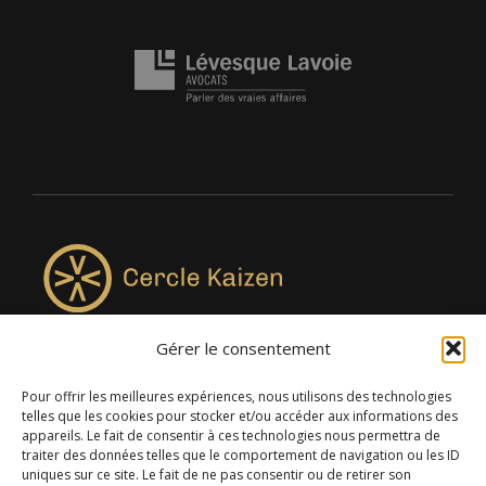
Gérer le consentement
4957, rue Lionel-Groulx, bureau 819, Saint-Augustin-de-
Desmaures QC G3A 0M7
Pour offrir les meilleures expériences, nous utilisons des technologies
telles que les cookies pour stocker et/ou accéder aux informations des
appareils. Le fait de consentir à ces technologies nous permettra de
traiter des données telles que le comportement de navigation ou les ID
uniques sur ce site. Le fait de ne pas consentir ou de retirer son