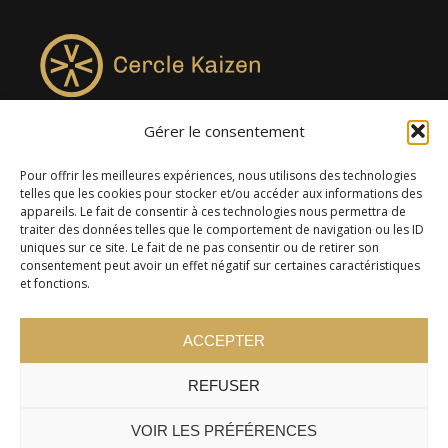
Gérer le consentement
4957, rue Lionel-Groulx, bureau 819, Saint-Augustin-de-
Desmaures QC G3A 0M7
Pour offrir les meilleures expériences, nous utilisons des technologies
telles que les cookies pour stocker et/ou accéder aux informations des
appareils. Le fait de consentir à ces technologies nous permettra de
traiter des données telles que le comportement de navigation ou les ID
uniques sur ce site. Le fait de ne pas consentir ou de retirer son
consentement peut avoir un effet négatif sur certaines caractéristiques
et fonctions.
ACCEPTER
REFUSER
© 2024 Cercle Kaizen. Tous droits réservés -
Politique de
confidentialité
VOIR LES PRÉFÉRENCES