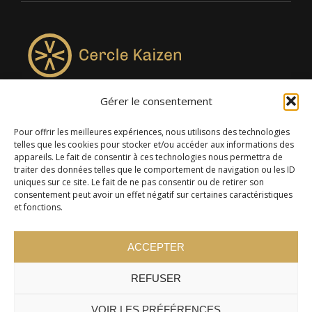
Gérer le consentement
4957, rue Lionel-Groulx, bureau 819, Saint-Augustin-de-
Desmaures QC G3A 0M7
Pour offrir les meilleures expériences, nous utilisons des technologies
telles que les cookies pour stocker et/ou accéder aux informations des
appareils. Le fait de consentir à ces technologies nous permettra de
traiter des données telles que le comportement de navigation ou les ID
uniques sur ce site. Le fait de ne pas consentir ou de retirer son
consentement peut avoir un effet négatif sur certaines caractéristiques
et fonctions.
ACCEPTER
REFUSER
© 2024 Cercle Kaizen. Tous droits réservés -
Politique de
confidentialité
VOIR LES PRÉFÉRENCES