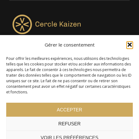
Gérer le consentement
4957, rue Lionel-Groulx, bureau 819, Saint-Augustin-de-
Desmaures QC G3A 0M7
Pour offrir les meilleures expériences, nous utilisons des technologies
telles que les cookies pour stocker et/ou accéder aux informations des
appareils. Le fait de consentir à ces technologies nous permettra de
traiter des données telles que le comportement de navigation ou les ID
uniques sur ce site. Le fait de ne pas consentir ou de retirer son
consentement peut avoir un effet négatif sur certaines caractéristiques
et fonctions.
ACCEPTER
REFUSER
© 2024 Cercle Kaizen. Tous droits réservés -
Politique de
confidentialité
VOIR LES PRÉFÉRENCES