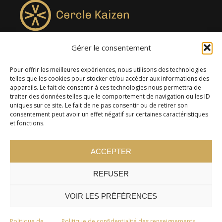
Gérer le consentement
4957, rue Lionel-Groulx, bureau 819, Saint-Augustin-de-
Desmaures QC G3A 0M7
Pour offrir les meilleures expériences, nous utilisons des technologies
telles que les cookies pour stocker et/ou accéder aux informations des
appareils. Le fait de consentir à ces technologies nous permettra de
traiter des données telles que le comportement de navigation ou les ID
uniques sur ce site. Le fait de ne pas consentir ou de retirer son
consentement peut avoir un effet négatif sur certaines caractéristiques
et fonctions.
ACCEPTER
REFUSER
© 2024 Cercle Kaizen. Tous droits réservés -
Politique de
confidentialité
VOIR LES PRÉFÉRENCES
Politique de
Politique de confidentialité des renseignements