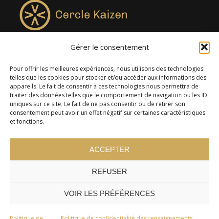
Gérer le consentement
4957, rue Lionel-Groulx, bureau 819, Saint-Augustin-de-
Desmaures QC G3A 0M7
Pour offrir les meilleures expériences, nous utilisons des technologies
telles que les cookies pour stocker et/ou accéder aux informations des
appareils. Le fait de consentir à ces technologies nous permettra de
traiter des données telles que le comportement de navigation ou les ID
uniques sur ce site. Le fait de ne pas consentir ou de retirer son
consentement peut avoir un effet négatif sur certaines caractéristiques
et fonctions.
ACCEPTER
REFUSER
© 2024 Cercle Kaizen. Tous droits réservés -
Politique de
confidentialité
VOIR LES PRÉFÉRENCES
Politique de
Politique de confidentialité des renseignements