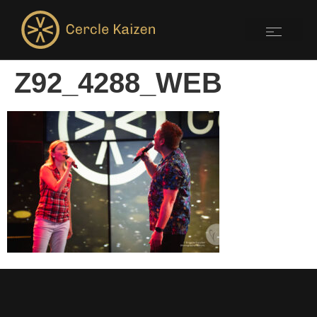
Z92_4288_WEB