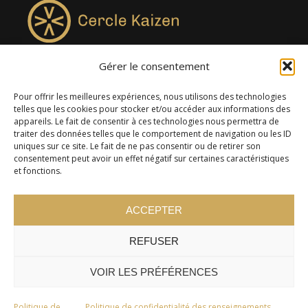
Gérer le consentement
4957, rue Lionel-Groulx, bureau 819, Saint-Augustin-de-
Desmaures QC G3A 0M7
Pour offrir les meilleures expériences, nous utilisons des technologies
telles que les cookies pour stocker et/ou accéder aux informations des
appareils. Le fait de consentir à ces technologies nous permettra de
traiter des données telles que le comportement de navigation ou les ID
uniques sur ce site. Le fait de ne pas consentir ou de retirer son
consentement peut avoir un effet négatif sur certaines caractéristiques
et fonctions.
ACCEPTER
REFUSER
© 2024 Cercle Kaizen. Tous droits réservés -
Politique de
confidentialité
VOIR LES PRÉFÉRENCES
Politique de
Politique de confidentialité des renseignements