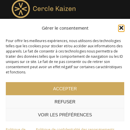
Gérer le consentement
4957, rue Lionel-Groulx, bureau 819, Saint-Augustin-de-
Desmaures QC G3A 0M7
Pour offrir les meilleures expériences, nous utilisons des technologies
telles que les cookies pour stocker et/ou accéder aux informations des
appareils. Le fait de consentir à ces technologies nous permettra de
traiter des données telles que le comportement de navigation ou les ID
uniques sur ce site. Le fait de ne pas consentir ou de retirer son
consentement peut avoir un effet négatif sur certaines caractéristiques
et fonctions.
ACCEPTER
REFUSER
© 2024 Cercle Kaizen. Tous droits réservés -
Politique de
confidentialité
VOIR LES PRÉFÉRENCES
Politique de
Politique de confidentialité des renseignements