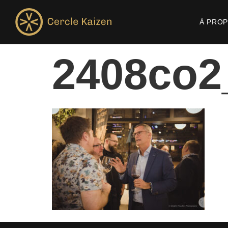
À PRO
2408co