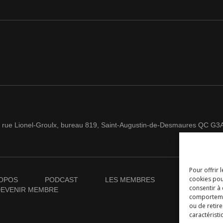
 rue Lionel-Groulx, bureau 819, Saint-Augustin-de-Desmaures QC G3
Pour offrir 
cookies pou
OPOS
PODCAST
LES MEMBRES
NOUVELLES
consentir à
EVENIR MEMBRE
comportement
ou de retire
caractéristi