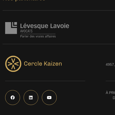
4957,
À PR
D