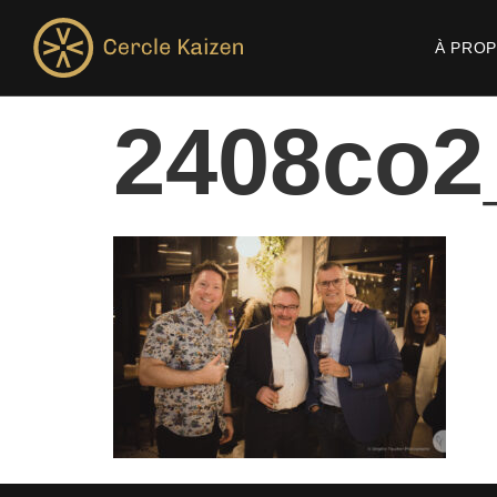
À PRO
2408co