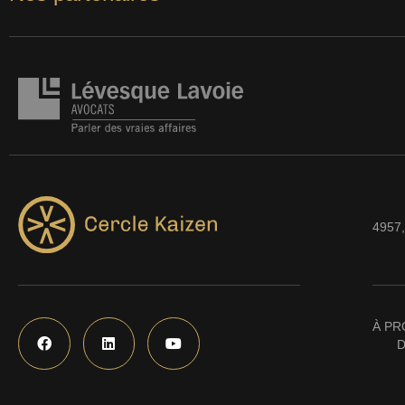
4957,
À PR
D