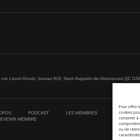
 rue Lionel-Groulx, bureau 819, Saint-Augustin-de-Desmaures QC G3
Pour offrir 
cookies pou
OPOS
PODCAST
LES MEMBRES
NOUVELLES
consentir à
EVENIR MEMBRE
comportement
ou de retire
caractéristi