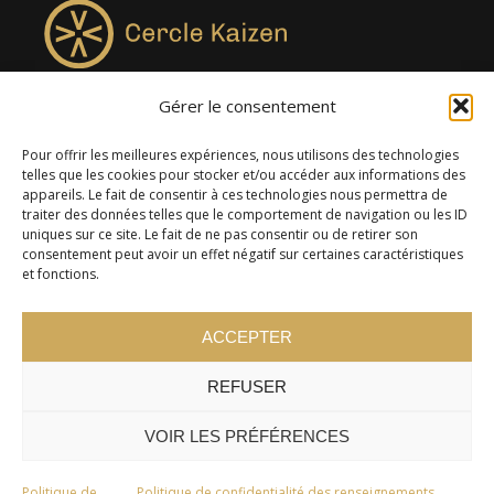
Gérer le consentement
4957, rue Lionel-Groulx, bureau 819, Saint-Augustin-de-
Desmaures QC G3A 0M7
Pour offrir les meilleures expériences, nous utilisons des technologies
telles que les cookies pour stocker et/ou accéder aux informations des
appareils. Le fait de consentir à ces technologies nous permettra de
traiter des données telles que le comportement de navigation ou les ID
uniques sur ce site. Le fait de ne pas consentir ou de retirer son
consentement peut avoir un effet négatif sur certaines caractéristiques
et fonctions.
ACCEPTER
REFUSER
© 2024 Cercle Kaizen. Tous droits réservés -
Politique de
confidentialité
VOIR LES PRÉFÉRENCES
Politique de
Politique de confidentialité des renseignements