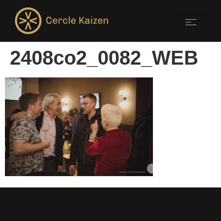
2408co2_0082_WEB