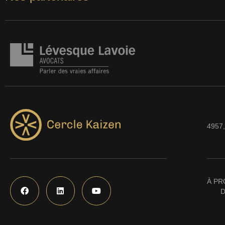
4957,
À PR
D