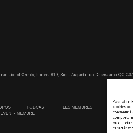
 rue Lionel-Groulx, bureau 819, Saint-Augustin-de-Desmaures QC G3
Pour offrir 
cookies pou
OPOS
PODCAST
LES MEMBRES
NOUVELLES
consentir à
EVENIR MEMBRE
comportement
ou de retire
caractéristi