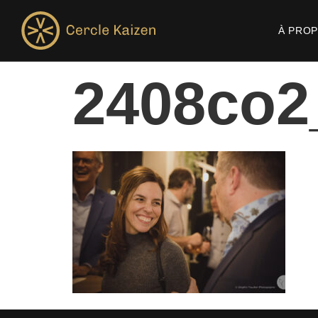
À PRO
2408co