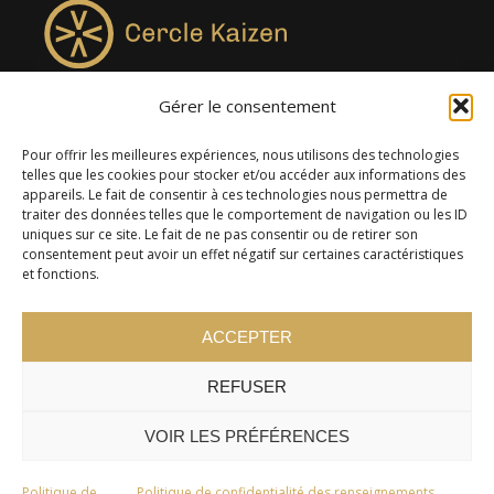
Gérer le consentement
4957, rue Lionel-Groulx, bureau 819, Saint-Augustin-de-
Desmaures QC G3A 0M7
Pour offrir les meilleures expériences, nous utilisons des technologies
telles que les cookies pour stocker et/ou accéder aux informations des
appareils. Le fait de consentir à ces technologies nous permettra de
traiter des données telles que le comportement de navigation ou les ID
uniques sur ce site. Le fait de ne pas consentir ou de retirer son
consentement peut avoir un effet négatif sur certaines caractéristiques
et fonctions.
ACCEPTER
REFUSER
© 2024 Cercle Kaizen. Tous droits réservés -
Politique de
confidentialité
VOIR LES PRÉFÉRENCES
Politique de
Politique de confidentialité des renseignements