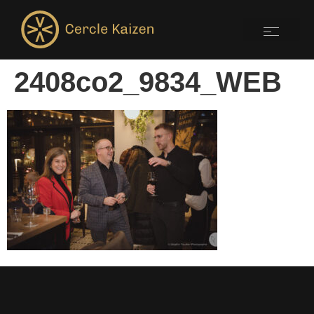
2408co2_9834_WEB