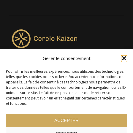
Gérer le consentement
4957, rue Lionel-Groulx, bureau 819, Saint-Augustin-de-
Desmaures QC G3A 0M7
Pour offrir les meilleures expériences, nous utilisons des technologies
telles que les cookies pour stocker et/ou accéder aux informations des
appareils. Le fait de consentir à ces technologies nous permettra de
traiter des données telles que le comportement de navigation ou les ID
uniques sur ce site. Le fait de ne pas consentir ou de retirer son
consentement peut avoir un effet négatif sur certaines caractéristiques
et fonctions.
ACCEPTER