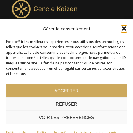
Gérer le consentement
4957, rue Lionel-Groulx, bureau 819, Saint-Augustin-de-
Desmaures QC G3A 0M7
Pour offrir les meilleures expériences, nous utilisons des technologies
telles que les cookies pour stocker et/ou accéder aux informations des
appareils. Le fait de consentir à ces technologies nous permettra de
traiter des données telles que le comportement de navigation ou les ID
uniques sur ce site. Le fait de ne pas consentir ou de retirer son
consentement peut avoir un effet négatif sur certaines caractéristiques
et fonctions.
ACCEPTER
REFUSER
© 2024 Cercle Kaizen. Tous droits réservés -
Politique de
confidentialité
VOIR LES PRÉFÉRENCES
Politique de
Politique de confidentialité des renseignements