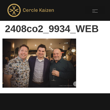
2408co2_9934_WEB