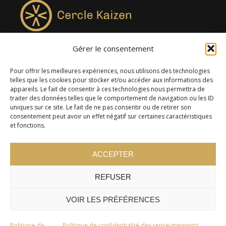
Gérer le consentement
4957, rue Lionel-Groulx, bureau 819, Saint-Augustin-de-
Desmaures QC G3A 0M7
Pour offrir les meilleures expériences, nous utilisons des technologies
telles que les cookies pour stocker et/ou accéder aux informations des
appareils. Le fait de consentir à ces technologies nous permettra de
traiter des données telles que le comportement de navigation ou les ID
uniques sur ce site. Le fait de ne pas consentir ou de retirer son
consentement peut avoir un effet négatif sur certaines caractéristiques
et fonctions.
ACCEPTER
REFUSER
© 2024 Cercle Kaizen. Tous droits réservés -
Politique de
confidentialité
VOIR LES PRÉFÉRENCES
Politique de
Politique de confidentialité des renseignements