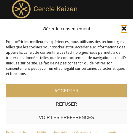
Gérer le consentement
4957, rue Lionel-Groulx, bureau 819, Saint-Augustin-de-
Desmaures QC G3A 0M7
Pour offrir les meilleures expériences, nous utilisons des technologies
telles que les cookies pour stocker et/ou accéder aux informations des
appareils. Le fait de consentir à ces technologies nous permettra de
traiter des données telles que le comportement de navigation ou les ID
uniques sur ce site. Le fait de ne pas consentir ou de retirer son
consentement peut avoir un effet négatif sur certaines caractéristiques
et fonctions.
ACCEPTER
REFUSER
© 2024 Cercle Kaizen. Tous droits réservés -
Politique de
confidentialité
VOIR LES PRÉFÉRENCES
Politique de
Politique de confidentialité des renseignements