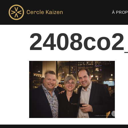
À PRO
2408co