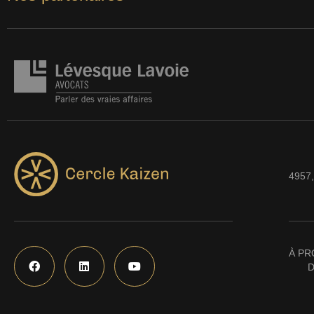
4957,
À PR
D