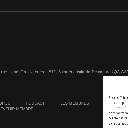
 rue Lionel-Groulx, bureau 819, Saint-Augustin-de-Desmaures QC G3
Pour offrir 
cookies pou
OPOS
PODCAST
LES MEMBRES
NOUVELLES
consentir à
EVENIR MEMBRE
comportement
ou de retire
caractéristi