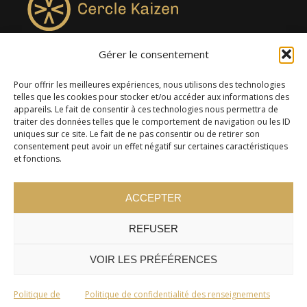
Gérer le consentement
4957, rue Lionel-Groulx, bureau 819, Saint-Augustin-de-
Desmaures QC G3A 0M7
Pour offrir les meilleures expériences, nous utilisons des technologies
telles que les cookies pour stocker et/ou accéder aux informations des
appareils. Le fait de consentir à ces technologies nous permettra de
traiter des données telles que le comportement de navigation ou les ID
uniques sur ce site. Le fait de ne pas consentir ou de retirer son
consentement peut avoir un effet négatif sur certaines caractéristiques
et fonctions.
ACCEPTER
REFUSER
© 2024 Cercle Kaizen. Tous droits réservés -
Politique de
confidentialité
VOIR LES PRÉFÉRENCES
Politique de
Politique de confidentialité des renseignements