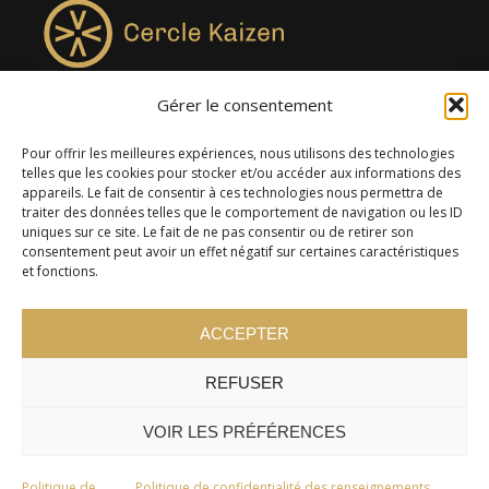
Gérer le consentement
4957, rue Lionel-Groulx, bureau 819, Saint-Augustin-de-
Desmaures QC G3A 0M7
Pour offrir les meilleures expériences, nous utilisons des technologies
telles que les cookies pour stocker et/ou accéder aux informations des
appareils. Le fait de consentir à ces technologies nous permettra de
traiter des données telles que le comportement de navigation ou les ID
uniques sur ce site. Le fait de ne pas consentir ou de retirer son
consentement peut avoir un effet négatif sur certaines caractéristiques
et fonctions.
ACCEPTER
REFUSER
© 2024 Cercle Kaizen. Tous droits réservés -
Politique de
confidentialité
VOIR LES PRÉFÉRENCES
Politique de
Politique de confidentialité des renseignements