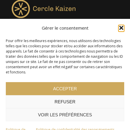
Gérer le consentement
4957, rue Lionel-Groulx, bureau 819, Saint-Augustin-de-
Desmaures QC G3A 0M7
Pour offrir les meilleures expériences, nous utilisons des technologies
telles que les cookies pour stocker et/ou accéder aux informations des
appareils. Le fait de consentir à ces technologies nous permettra de
traiter des données telles que le comportement de navigation ou les ID
uniques sur ce site. Le fait de ne pas consentir ou de retirer son
consentement peut avoir un effet négatif sur certaines caractéristiques
et fonctions.
ACCEPTER
REFUSER
© 2024 Cercle Kaizen. Tous droits réservés -
Politique de
confidentialité
VOIR LES PRÉFÉRENCES
Politique de
Politique de confidentialité des renseignements