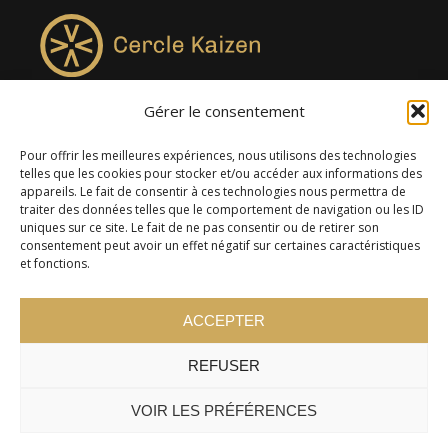
Gérer le consentement
4957, rue Lionel-Groulx, bureau 819, Saint-Augustin-de-
Desmaures QC G3A 0M7
Pour offrir les meilleures expériences, nous utilisons des technologies
telles que les cookies pour stocker et/ou accéder aux informations des
appareils. Le fait de consentir à ces technologies nous permettra de
traiter des données telles que le comportement de navigation ou les ID
uniques sur ce site. Le fait de ne pas consentir ou de retirer son
consentement peut avoir un effet négatif sur certaines caractéristiques
et fonctions.
ACCEPTER
REFUSER
© 2024 Cercle Kaizen. Tous droits réservés -
Politique de
confidentialité
VOIR LES PRÉFÉRENCES