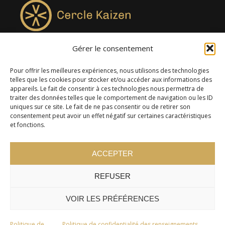
Gérer le consentement
4957, rue Lionel-Groulx, bureau 819, Saint-Augustin-de-
Desmaures QC G3A 0M7
Pour offrir les meilleures expériences, nous utilisons des technologies
telles que les cookies pour stocker et/ou accéder aux informations des
appareils. Le fait de consentir à ces technologies nous permettra de
traiter des données telles que le comportement de navigation ou les ID
uniques sur ce site. Le fait de ne pas consentir ou de retirer son
consentement peut avoir un effet négatif sur certaines caractéristiques
et fonctions.
ACCEPTER
REFUSER
© 2024 Cercle Kaizen. Tous droits réservés -
Politique de
confidentialité
VOIR LES PRÉFÉRENCES
Politique de
Politique de confidentialité des renseignements