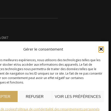
A 0M7
Gérer le consentement
les meilleures expériences, nous utilisons des technologies telles que les
r stocker et/ou accéder aux informations des appareils. Le fait de
CONTACTEZ-NOUS
 ces technologies nous permettra de traiter des données telles que le
 de navigation ou les ID uniques sur ce site. Le fait de ne pas consentir
r son consentement peut avoir un effet négatif sur certaines
ques et fonctions.
EPTER
REFUSER
VOIR LES PRÉFÉRENCES
e de cookies
Politique de confidentialité des renseignements personnels