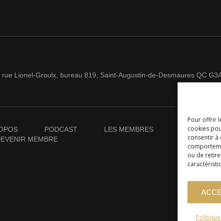
 rue Lionel-Groulx, bureau 819, Saint-Augustin-de-Desmaures QC G3
Pour offrir 
cookies pou
OPOS
PODCAST
LES MEMBRES
NOUVELLES
consentir à
EVENIR MEMBRE
comportement
ou de retire
caractéristi
ACC
Politiqu