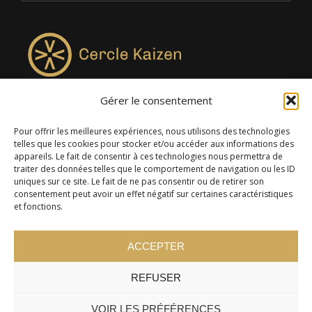
Gérer le consentement
4957, rue Lionel-Groulx, bureau 819, Saint-Augustin-de-
Desmaures QC G3A 0M7
Pour offrir les meilleures expériences, nous utilisons des technologies
telles que les cookies pour stocker et/ou accéder aux informations des
appareils. Le fait de consentir à ces technologies nous permettra de
traiter des données telles que le comportement de navigation ou les ID
uniques sur ce site. Le fait de ne pas consentir ou de retirer son
consentement peut avoir un effet négatif sur certaines caractéristiques
et fonctions.
ACCEPTER
REFUSER
© 2024 Cercle Kaizen. Tous droits réservés -
Politique de
confidentialité
VOIR LES PRÉFÉRENCES