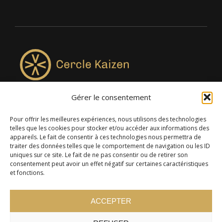
Gérer le consentement
4957, rue Lionel-Groulx, bureau 819, Saint-Augustin-de-
Desmaures QC G3A 0M7
Pour offrir les meilleures expériences, nous utilisons des technologies
telles que les cookies pour stocker et/ou accéder aux informations des
appareils. Le fait de consentir à ces technologies nous permettra de
traiter des données telles que le comportement de navigation ou les ID
uniques sur ce site. Le fait de ne pas consentir ou de retirer son
consentement peut avoir un effet négatif sur certaines caractéristiques
et fonctions.
ACCEPTER