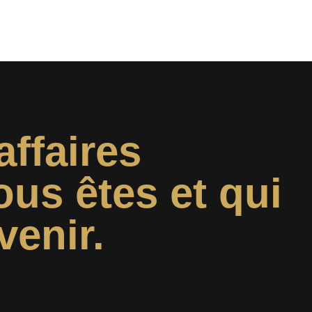
affaires
ous êtes et qui
venir.