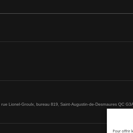
 rue Lionel-Groulx, bureau 819, Saint-Augustin-de-Desmaures QC G3
Pour offrir 