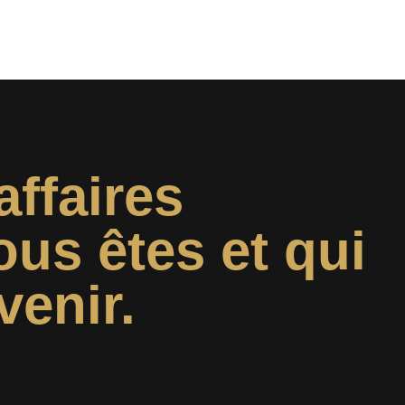
affaires
ous êtes et qui
venir.