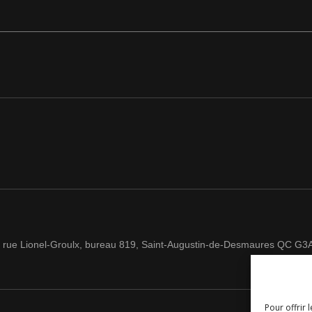
 rue Lionel-Groulx, bureau 819, Saint-Augustin-de-Desmaures QC G3
Pour offrir 