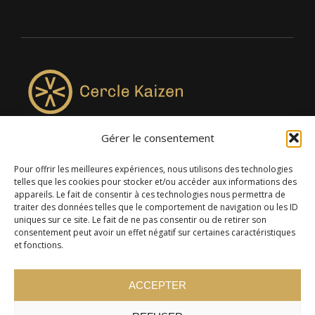
Gérer le consentement
4957, rue Lionel-Groulx, bureau 819, Saint-Augustin-de-
Desmaures QC G3A 0M7
Pour offrir les meilleures expériences, nous utilisons des technologies
telles que les cookies pour stocker et/ou accéder aux informations des
appareils. Le fait de consentir à ces technologies nous permettra de
traiter des données telles que le comportement de navigation ou les ID
uniques sur ce site. Le fait de ne pas consentir ou de retirer son
consentement peut avoir un effet négatif sur certaines caractéristiques
et fonctions.
ACCEPTER