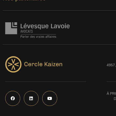
4957,
À PR
D