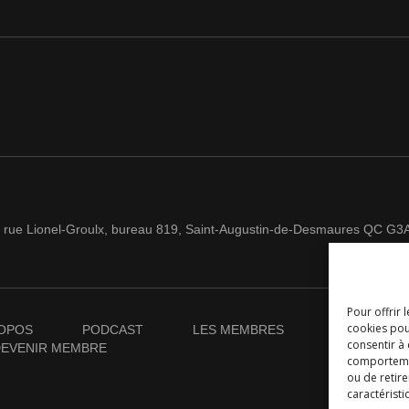
 rue Lionel-Groulx, bureau 819, Saint-Augustin-de-Desmaures QC G3
Pour offrir 
cookies pou
OPOS
PODCAST
LES MEMBRES
NOUVELLES
consentir à
EVENIR MEMBRE
comportement
ou de retire
caractéristi