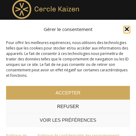
Gérer le consentement
4957, rue Lionel-Groulx, bureau 819, Saint-Augustin-de-
Desmaures QC G3A 0M7
Pour offrir les meilleures expériences, nous utilisons des technologies
telles que les cookies pour stocker et/ou accéder aux informations des
appareils. Le fait de consentir à ces technologies nous permettra de
traiter des données telles que le comportement de navigation ou les ID
uniques sur ce site. Le fait de ne pas consentir ou de retirer son
consentement peut avoir un effet négatif sur certaines caractéristiques
et fonctions.
ACCEPTER
REFUSER
© 2024 Cercle Kaizen. Tous droits réservés -
Politique de
confidentialité
VOIR LES PRÉFÉRENCES
Politique de
Politique de confidentialité des renseignements