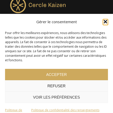
Gérer le consentement
4957, rue Lionel-Groulx, bureau 819, Saint-Augustin-de-
Desmaures QC G3A 0M7
Pour offrir les meilleures expériences, nous utilisons des technologies
telles que les cookies pour stocker et/ou accéder aux informations des
appareils. Le fait de consentir à ces technologies nous permettra de
traiter des données telles que le comportement de navigation ou les ID
uniques sur ce site. Le fait de ne pas consentir ou de retirer son
consentement peut avoir un effet négatif sur certaines caractéristiques
et fonctions.
ACCEPTER
REFUSER
© 2024 Cercle Kaizen. Tous droits réservés -
Politique de
confidentialité
VOIR LES PRÉFÉRENCES
Politique de
Politique de confidentialité des renseignements