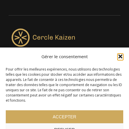
Gérer le consentement
4957, rue Lionel-Groulx, bureau 819, Saint-Augustin-de-
Desmaures QC G3A 0M7
Pour offrir les meilleures expériences, nous utilisons des technologies
telles que les cookies pour stocker et/ou accéder aux informations des
appareils. Le fait de consentir à ces technologies nous permettra de
traiter des données telles que le comportement de navigation ou les ID
uniques sur ce site. Le fait de ne pas consentir ou de retirer son
consentement peut avoir un effet négatif sur certaines caractéristiques
et fonctions.
ACCEPTER