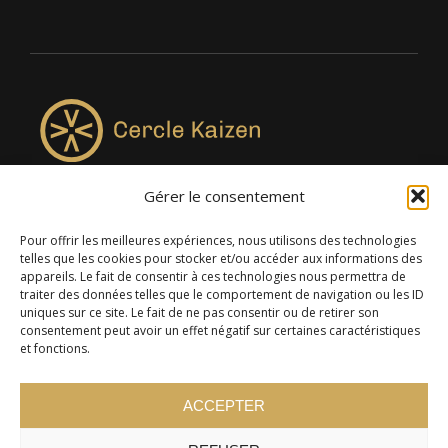
Gérer le consentement
4957, rue Lionel-Groulx, bureau 819, Saint-Augustin-de-
Desmaures QC G3A 0M7
Pour offrir les meilleures expériences, nous utilisons des technologies
telles que les cookies pour stocker et/ou accéder aux informations des
appareils. Le fait de consentir à ces technologies nous permettra de
traiter des données telles que le comportement de navigation ou les ID
uniques sur ce site. Le fait de ne pas consentir ou de retirer son
consentement peut avoir un effet négatif sur certaines caractéristiques
et fonctions.
ACCEPTER