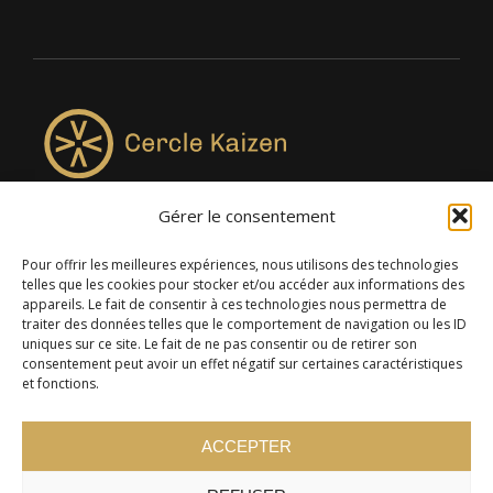
Gérer le consentement
4957, rue Lionel-Groulx, bureau 819, Saint-Augustin-de-
Desmaures QC G3A 0M7
Pour offrir les meilleures expériences, nous utilisons des technologies
telles que les cookies pour stocker et/ou accéder aux informations des
appareils. Le fait de consentir à ces technologies nous permettra de
traiter des données telles que le comportement de navigation ou les ID
uniques sur ce site. Le fait de ne pas consentir ou de retirer son
consentement peut avoir un effet négatif sur certaines caractéristiques
et fonctions.
ACCEPTER