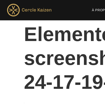
À PRO
Element
screens
24-17-1