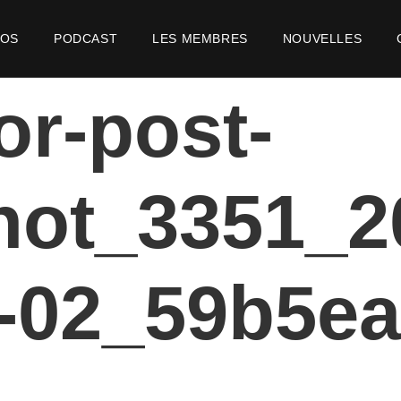
POS
PODCAST
LES MEMBRES
NOUVELLES
or-post-
hot_3351_2
9-02_59b5e